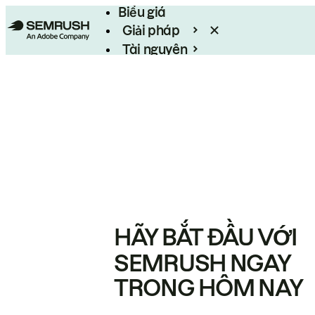
Biểu giá
Giải pháp
Tài nguyên
Enterprise
HÃY BẮT ĐẦU VỚI
SEMRUSH NGAY
TRONG HÔM NAY