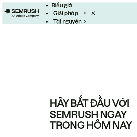
Biểu giá
Giải pháp
Tài nguyên
Enterprise
HÃY BẮT ĐẦU VỚI
SEMRUSH NGAY
TRONG HÔM NAY