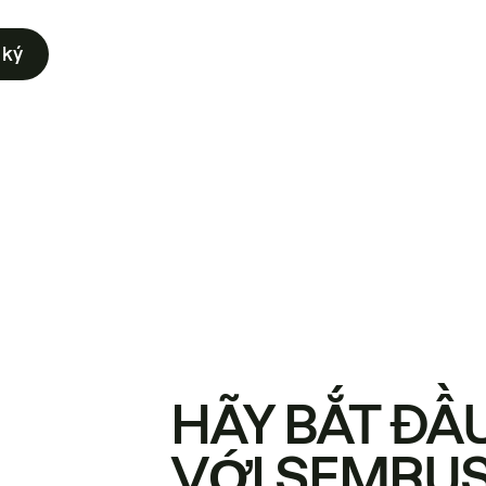
 ký
HÃY BẮT ĐẦ
VỚI SEMRU