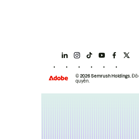
© 2026 Semrush Holdings.
Đã 
quyền.