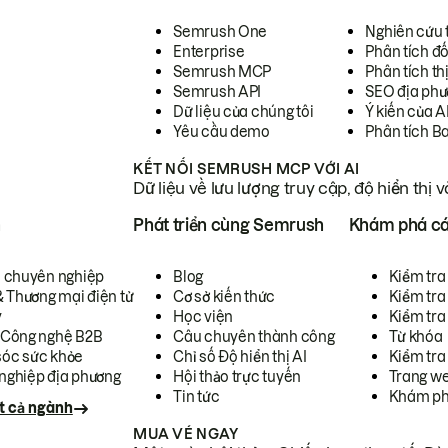
Semrush One
Nghiên cứu 
Enterprise
Phân tích đố
Semrush MCP
Phân tích th
Semrush API
SEO địa phư
Dữ liệu của chúng tôi
Ý kiến của A
Yêu cầu demo
Phân tích B
KẾT NỐI SEMRUSH MCP VỚI AI
Dữ liệu về lưu lượng truy cập, độ hiển thị 
h
Phát triển cùng Semrush
Khám phá cá
ụ chuyên nghiệp
Blog
Kiểm tra 
& Thương mại điện tử
Cơ sở kiến thức
Kiểm tra
y
Học viện
Kiểm tra
 Công nghệ B2B
Câu chuyên thành công
Từ khóa
óc sức khỏe
Chỉ số Độ hiển thị AI
Kiểm tra
nghiệp địa phương
Hội thảo trực tuyến
Trang we
Tin tức
Khám ph
t cả ngành
MUA VÉ NGAY