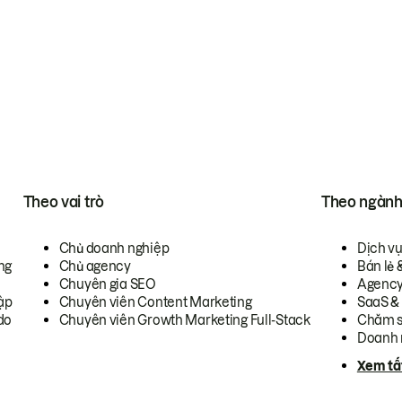
Theo vai trò
Theo ngàn
Chủ doanh nghiệp
Dịch v
ng
Chủ agency
Bán lẻ 
Chuyên gia SEO
Agenc
ập
Chuyên viên Content Marketing
SaaS &
do
Chuyên viên Growth Marketing Full-Stack
Chăm s
Doanh 
Xem tấ