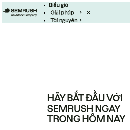
Biểu giá
Giải pháp
Tài nguyên
Enterprise
HÃY BẮT ĐẦU VỚI
SEMRUSH NGAY
TRONG HÔM NAY