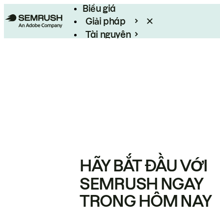
Biểu giá
Giải pháp
Tài nguyên
Enterprise
HÃY BẮT ĐẦU VỚI
SEMRUSH NGAY
TRONG HÔM NAY