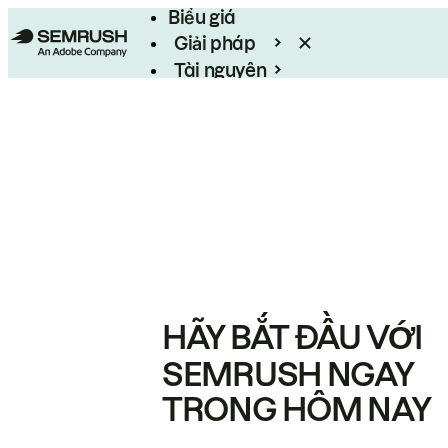
Biểu giá
Giải pháp
Tài nguyên
Enterprise
HÃY BẮT ĐẦU VỚI
SEMRUSH NGAY
TRONG HÔM NAY