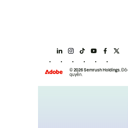
© 2026 Semrush Holdings.
Đã 
quyền.