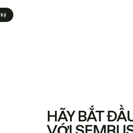
 ký
HÃY BẮT ĐẦ
VỚI SEMRU