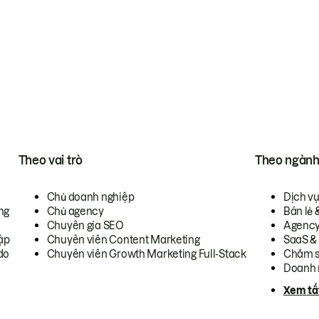
Theo vai trò
Theo ngàn
Chủ doanh nghiệp
Dịch v
ng
Chủ agency
Bán lẻ 
Chuyên gia SEO
Agenc
ập
Chuyên viên Content Marketing
SaaS &
do
Chuyên viên Growth Marketing Full-Stack
Chăm s
Doanh 
Xem tấ