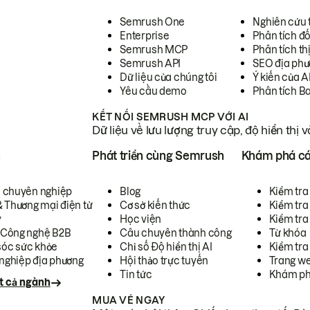
Semrush One
Nghiên cứu 
Enterprise
Phân tích đố
Semrush MCP
Phân tích th
Semrush API
SEO địa phư
Dữ liệu của chúng tôi
Ý kiến của A
Yêu cầu demo
Phân tích B
KẾT NỐI SEMRUSH MCP VỚI AI
Dữ liệu về lưu lượng truy cập, độ hiển thị 
h
Phát triển cùng Semrush
Khám phá cá
ụ chuyên nghiệp
Blog
Kiểm tra 
& Thương mại điện tử
Cơ sở kiến thức
Kiểm tra
y
Học viện
Kiểm tra
 Công nghệ B2B
Câu chuyên thành công
Từ khóa
óc sức khỏe
Chỉ số Độ hiển thị AI
Kiểm tra
nghiệp địa phương
Hội thảo trực tuyến
Trang we
Tin tức
Khám ph
t cả ngành
MUA VÉ NGAY