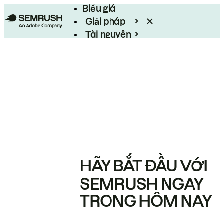
Biểu giá
Giải pháp
Tài nguyên
Enterprise
HÃY BẮT ĐẦU VỚI
SEMRUSH NGAY
TRONG HÔM NAY