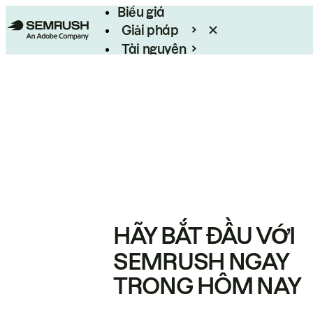
Biểu giá
Giải pháp
Tài nguyên
Enterprise
HÃY BẮT ĐẦU VỚI
SEMRUSH NGAY
TRONG HÔM NAY