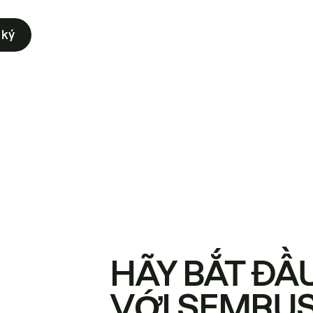
 ký
HÃY BẮT ĐẦ
VỚI SEMRU