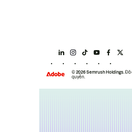
© 2026 Semrush Holdings.
Đã 
quyền.