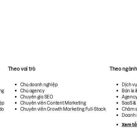
Theo vai trò
Theo ngàn
Chủ doanh nghiệp
Dịch v
ng
Chủ agency
Bán lẻ 
Chuyên gia SEO
Agenc
ập
Chuyên viên Content Marketing
SaaS &
do
Chuyên viên Growth Marketing Full-Stack
Chăm s
Doanh 
Xem tấ