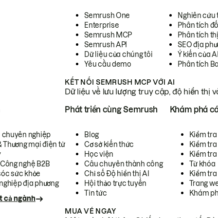
Semrush One
Nghiên cứu 
Enterprise
Phân tích đố
Semrush MCP
Phân tích th
Semrush API
SEO địa phư
Dữ liệu của chúng tôi
Ý kiến của A
Yêu cầu demo
Phân tích B
KẾT NỐI SEMRUSH MCP VỚI AI
Dữ liệu về lưu lượng truy cập, độ hiển thị 
h
Phát triển cùng Semrush
Khám phá cá
ụ chuyên nghiệp
Blog
Kiểm tra 
& Thương mại điện tử
Cơ sở kiến thức
Kiểm tra
y
Học viện
Kiểm tra
 Công nghệ B2B
Câu chuyên thành công
Từ khóa
óc sức khỏe
Chỉ số Độ hiển thị AI
Kiểm tra
nghiệp địa phương
Hội thảo trực tuyến
Trang we
Tin tức
Khám ph
t cả ngành
MUA VÉ NGAY