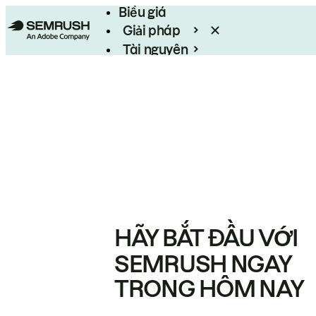
Biểu giá
Giải pháp
Tài nguyên
Enterprise
HÃY BẮT ĐẦU VỚI
SEMRUSH NGAY
TRONG HÔM NAY