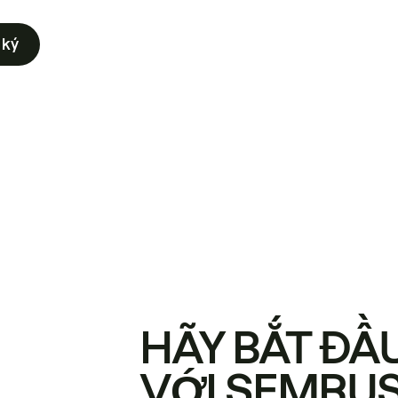
 ký
HÃY BẮT ĐẦ
VỚI SEMRU