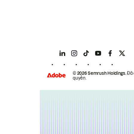
© 2026 Semrush Holdings.
Đã 
quyền.