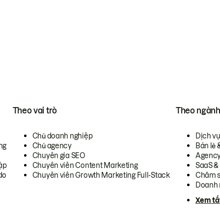
Theo vai trò
Theo ngàn
Chủ doanh nghiệp
Dịch v
ng
Chủ agency
Bán lẻ 
Chuyên gia SEO
Agenc
ập
Chuyên viên Content Marketing
SaaS &
do
Chuyên viên Growth Marketing Full-Stack
Chăm s
Doanh 
Xem tấ