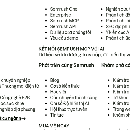
Semrush One
Nghiên cứu 
Enterprise
Phân tích đố
Semrush MCP
Phân tích th
Semrush API
SEO địa phư
Dữ liệu của chúng tôi
Ý kiến của A
Yêu cầu demo
Phân tích B
KẾT NỐI SEMRUSH MCP VỚI AI
Dữ liệu về lưu lượng truy cập, độ hiển thị 
h
Phát triển cùng Semrush
Khám phá cá
ụ chuyên nghiệp
Blog
Kiểm tra 
& Thương mại điện tử
Cơ sở kiến thức
Kiểm tra
y
Học viện
Kiểm tra
 Công nghệ B2B
Câu chuyên thành công
Từ khóa
óc sức khỏe
Chỉ số Độ hiển thị AI
Kiểm tra
nghiệp địa phương
Hội thảo trực tuyến
Trang we
Tin tức
Khám ph
t cả ngành
MUA VÉ NGAY