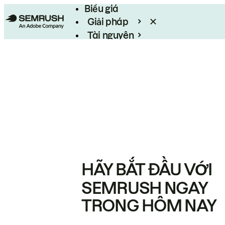
Biểu giá
Giải pháp
Tài nguyên
Enterprise
HÃY BẮT ĐẦU VỚI
SEMRUSH NGAY
TRONG HÔM NAY