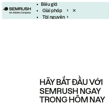
Biểu giá
Giải pháp
Tài nguyên
Enterprise
HÃY BẮT ĐẦU VỚI
SEMRUSH NGAY
TRONG HÔM NAY