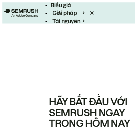
Biểu giá
Giải pháp
Tài nguyên
Enterprise
HÃY BẮT ĐẦU VỚI
SEMRUSH NGAY
TRONG HÔM NAY