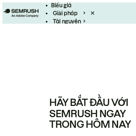
Biểu giá
Giải pháp
Tài nguyên
Enterprise
HÃY BẮT ĐẦU VỚI
SEMRUSH NGAY
TRONG HÔM NAY