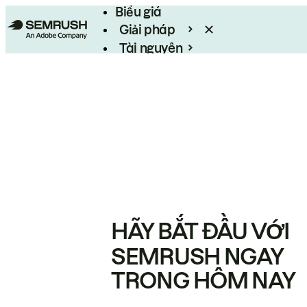
Biểu giá
Giải pháp
Tài nguyên
Enterprise
HÃY BẮT ĐẦU VỚI
SEMRUSH NGAY
TRONG HÔM NAY