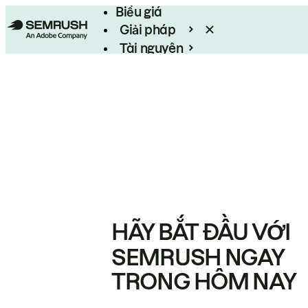
Biểu giá
Giải pháp
Tài nguyên
Enterprise
HÃY BẮT ĐẦU VỚI
SEMRUSH NGAY
TRONG HÔM NAY