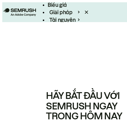
Biểu giá
Giải pháp
Tài nguyên
Enterprise
HÃY BẮT ĐẦU VỚI
SEMRUSH NGAY
TRONG HÔM NAY