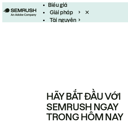
Biểu giá
Giải pháp
Tài nguyên
Enterprise
HÃY BẮT ĐẦU VỚI
SEMRUSH NGAY
TRONG HÔM NAY