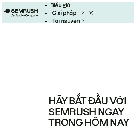
Biểu giá
Giải pháp
Tài nguyên
Enterprise
HÃY BẮT ĐẦU VỚI
SEMRUSH NGAY
TRONG HÔM NAY