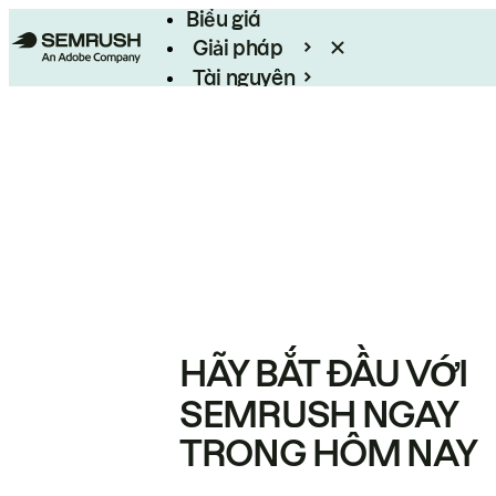
Biểu giá
Giải pháp
Tài nguyên
Enterprise
HÃY BẮT ĐẦU VỚI
SEMRUSH NGAY
TRONG HÔM NAY