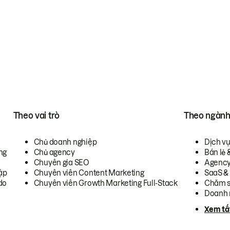
Theo vai trò
Theo ngàn
Chủ doanh nghiệp
Dịch v
ng
Chủ agency
Bán lẻ 
Chuyên gia SEO
Agenc
ập
Chuyên viên Content Marketing
SaaS &
do
Chuyên viên Growth Marketing Full-Stack
Chăm s
Doanh 
Xem tấ