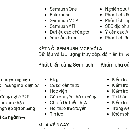
Semrush One
Nghiên cứu 
Enterprise
Phân tích đố
Semrush MCP
Phân tích th
Semrush API
SEO địa phư
Dữ liệu của chúng tôi
Ý kiến của A
Yêu cầu demo
Phân tích B
KẾT NỐI SEMRUSH MCP VỚI AI
Dữ liệu về lưu lượng truy cập, độ hiển thị 
h
Phát triển cùng Semrush
Khám phá cá
ụ chuyên nghiệp
Blog
Kiểm tra 
& Thương mại điện tử
Cơ sở kiến thức
Kiểm tra
y
Học viện
Kiểm tra
 Công nghệ B2B
Câu chuyên thành công
Từ khóa
óc sức khỏe
Chỉ số Độ hiển thị AI
Kiểm tra
nghiệp địa phương
Hội thảo trực tuyến
Trang we
Tin tức
Khám ph
t cả ngành
MUA VÉ NGAY