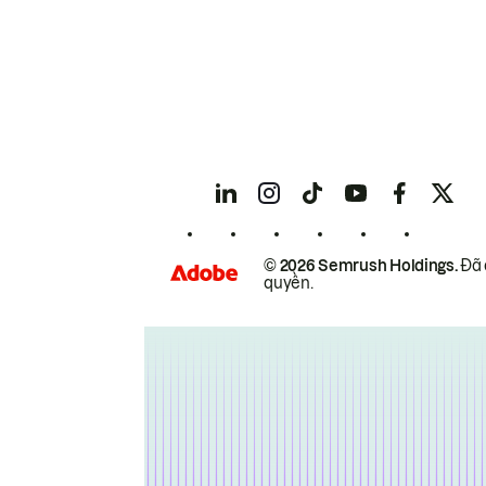
© 2026 Semrush Holdings.
Đã 
quyền.