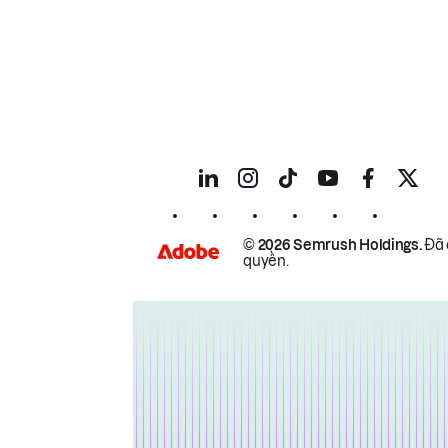
© 2026 Semrush Holdings.
Đã 
quyền.