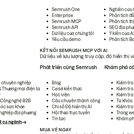
Semrush One
Nghiên cứu 
Enterprise
Phân tích đố
Semrush MCP
Phân tích th
Semrush API
SEO địa phư
Dữ liệu của chúng tôi
Ý kiến của A
Yêu cầu demo
Phân tích B
KẾT NỐI SEMRUSH MCP VỚI AI
Dữ liệu về lưu lượng truy cập, độ hiển thị 
h
Phát triển cùng Semrush
Khám phá cá
ụ chuyên nghiệp
Blog
Kiểm tra 
& Thương mại điện tử
Cơ sở kiến thức
Kiểm tra
y
Học viện
Kiểm tra
 Công nghệ B2B
Câu chuyên thành công
Từ khóa
óc sức khỏe
Chỉ số Độ hiển thị AI
Kiểm tra
nghiệp địa phương
Hội thảo trực tuyến
Trang we
Tin tức
Khám ph
t cả ngành
MUA VÉ NGAY