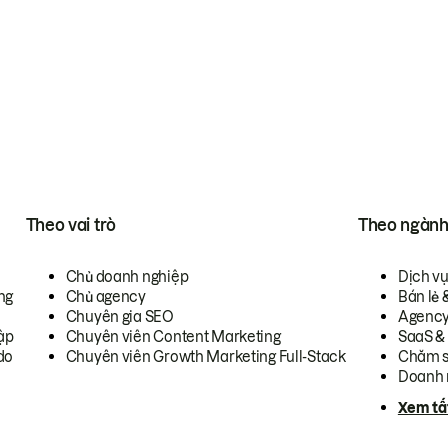
Theo vai trò
Theo ngàn
Chủ doanh nghiệp
Dịch v
ng
Chủ agency
Bán lẻ 
Chuyên gia SEO
Agenc
ập
Chuyên viên Content Marketing
SaaS &
do
Chuyên viên Growth Marketing Full-Stack
Chăm s
Doanh 
Xem tấ