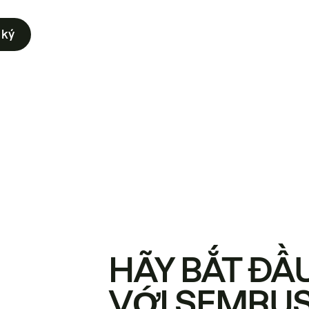
 ký
HÃY BẮT ĐẦ
VỚI SEMRU