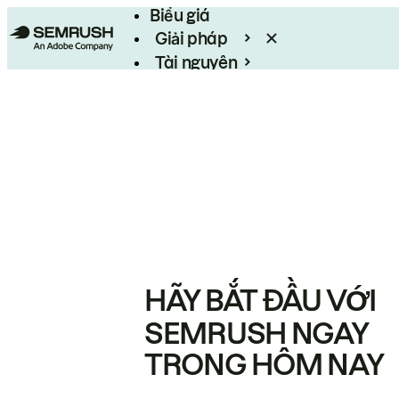
Biểu giá
Giải pháp
Tài nguyên
Enterprise
HÃY BẮT ĐẦU VỚI
SEMRUSH NGAY
TRONG HÔM NAY