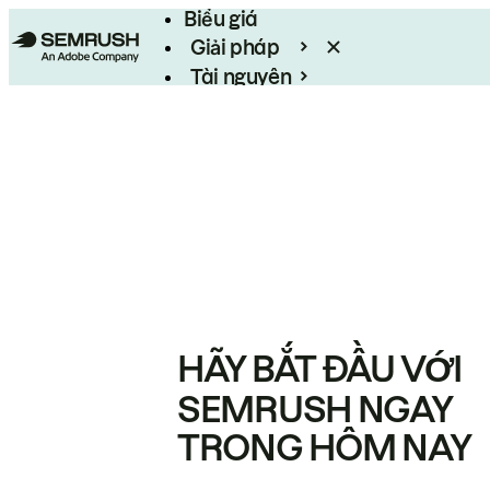
Biểu giá
Giải pháp
Tài nguyên
Enterprise
HÃY BẮT ĐẦU VỚI
SEMRUSH NGAY
TRONG HÔM NAY