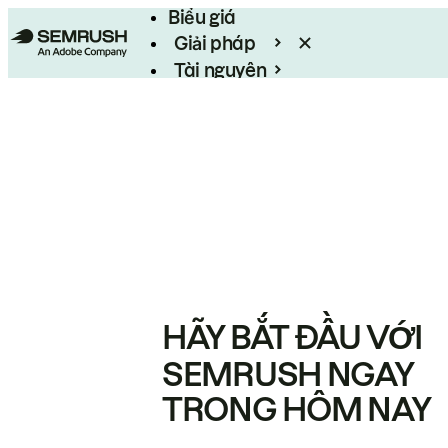
Biểu giá
Giải pháp
Tài nguyên
Enterprise
HÃY BẮT ĐẦU VỚI
SEMRUSH NGAY
TRONG HÔM NAY