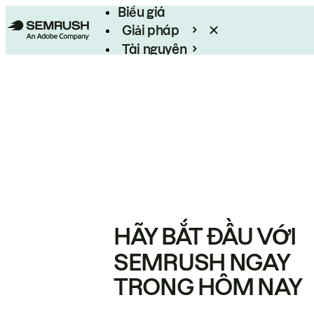
Biểu giá
Giải pháp
Tài nguyên
Enterprise
HÃY BẮT ĐẦU VỚI
SEMRUSH NGAY
TRONG HÔM NAY