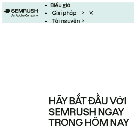
Biểu giá
Giải pháp
Tài nguyên
Enterprise
HÃY BẮT ĐẦU VỚI
SEMRUSH NGAY
TRONG HÔM NAY