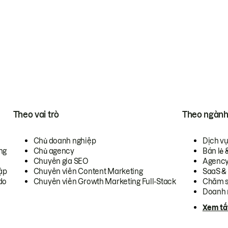
Theo vai trò
Theo ngàn
Chủ doanh nghiệp
Dịch v
ng
Chủ agency
Bán lẻ 
Chuyên gia SEO
Agenc
ập
Chuyên viên Content Marketing
SaaS &
do
Chuyên viên Growth Marketing Full-Stack
Chăm s
Doanh 
Xem tấ