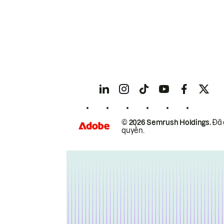
© 2026 Semrush Holdings.
Đã 
quyền.