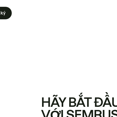
 ký
HÃY BẮT ĐẦ
VỚI SEMRU