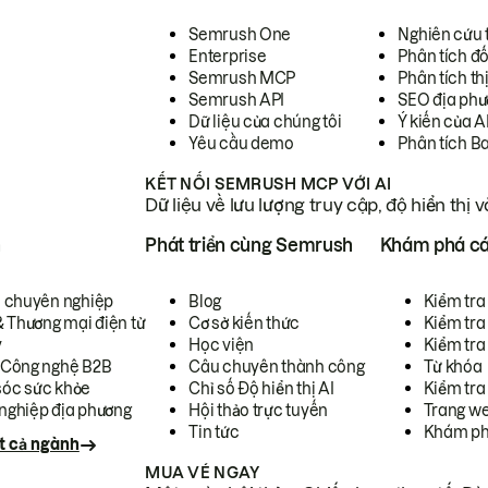
Semrush One
Nghiên cứu 
Enterprise
Phân tích đố
Semrush MCP
Phân tích th
Semrush API
SEO địa phư
Dữ liệu của chúng tôi
Ý kiến của A
Yêu cầu demo
Phân tích B
KẾT NỐI SEMRUSH MCP VỚI AI
Dữ liệu về lưu lượng truy cập, độ hiển thị 
h
Phát triển cùng Semrush
Khám phá cá
ụ chuyên nghiệp
Blog
Kiểm tra 
& Thương mại điện tử
Cơ sở kiến thức
Kiểm tra
y
Học viện
Kiểm tra
 Công nghệ B2B
Câu chuyên thành công
Từ khóa
óc sức khỏe
Chỉ số Độ hiển thị AI
Kiểm tra
nghiệp địa phương
Hội thảo trực tuyến
Trang we
Tin tức
Khám ph
t cả ngành
MUA VÉ NGAY