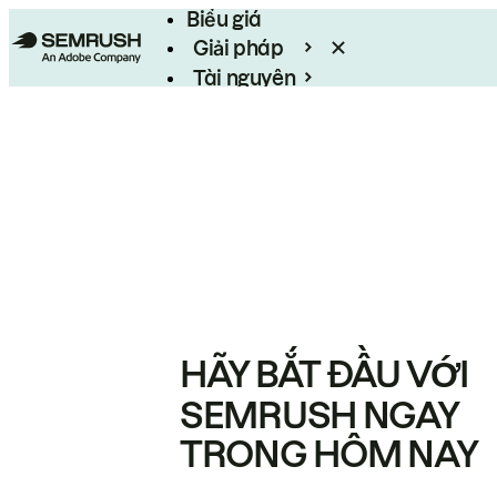
Biểu giá
Giải pháp
Tài nguyên
Enterprise
HÃY BẮT ĐẦU VỚI
SEMRUSH NGAY
TRONG HÔM NAY