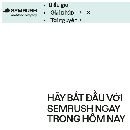
Biểu giá
Giải pháp
Tài nguyên
Enterprise
HÃY BẮT ĐẦU VỚI
SEMRUSH NGAY
TRONG HÔM NAY