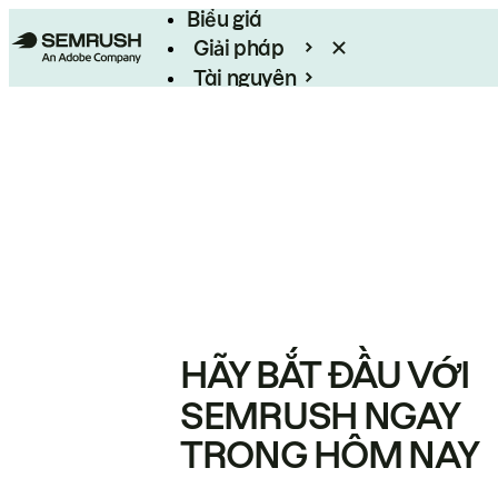
Biểu giá
Giải pháp
Tài nguyên
Enterprise
HÃY BẮT ĐẦU VỚI
SEMRUSH NGAY
TRONG HÔM NAY