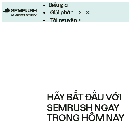
Biểu giá
Giải pháp
Tài nguyên
Enterprise
HÃY BẮT ĐẦU VỚI
SEMRUSH NGAY
TRONG HÔM NAY