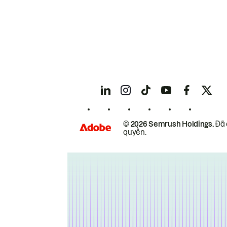
© 2026 Semrush Holdings.
Đã 
quyền.