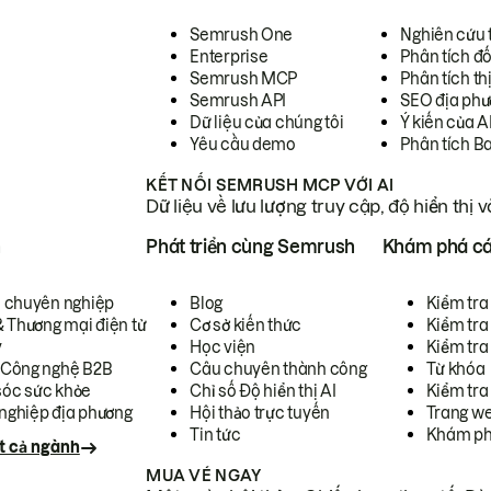
Semrush One
Nghiên cứu 
Enterprise
Phân tích đố
Semrush MCP
Phân tích th
Semrush API
SEO địa phư
Dữ liệu của chúng tôi
Ý kiến của A
Yêu cầu demo
Phân tích B
KẾT NỐI SEMRUSH MCP VỚI AI
Dữ liệu về lưu lượng truy cập, độ hiển thị 
h
Phát triển cùng Semrush
Khám phá cá
ụ chuyên nghiệp
Blog
Kiểm tra 
& Thương mại điện tử
Cơ sở kiến thức
Kiểm tra
y
Học viện
Kiểm tra
 Công nghệ B2B
Câu chuyên thành công
Từ khóa
óc sức khỏe
Chỉ số Độ hiển thị AI
Kiểm tra
nghiệp địa phương
Hội thảo trực tuyến
Trang we
Tin tức
Khám ph
t cả ngành
MUA VÉ NGAY