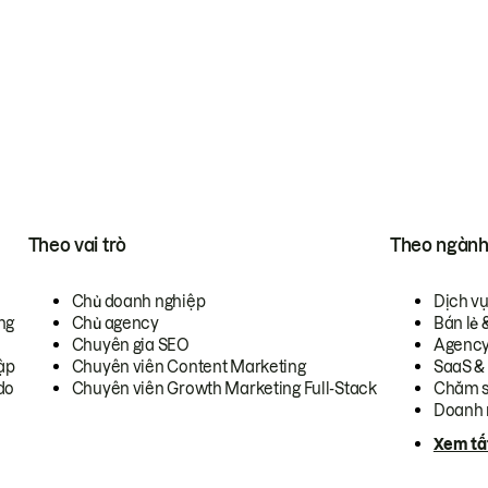
Theo vai trò
Theo ngàn
Chủ doanh nghiệp
Dịch v
ng
Chủ agency
Bán lẻ 
Chuyên gia SEO
Agenc
ập
Chuyên viên Content Marketing
SaaS &
do
Chuyên viên Growth Marketing Full-Stack
Chăm s
Doanh 
Xem tấ