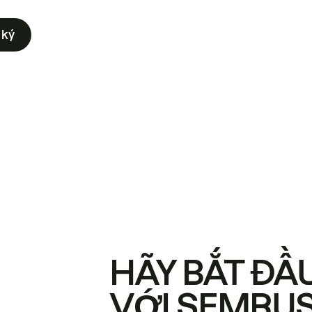
 ký
HÃY BẮT ĐẦ
VỚI SEMRU