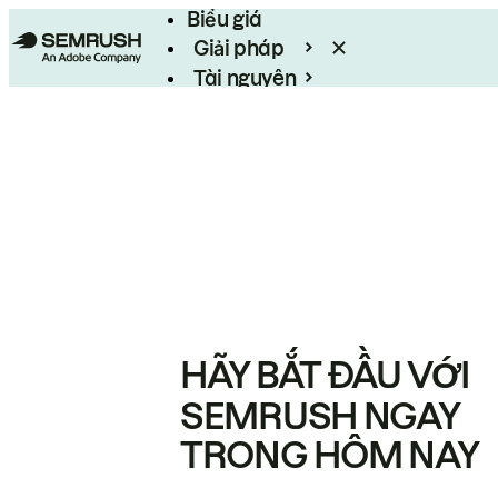
Biểu giá
Giải pháp
Tài nguyên
Enterprise
HÃY BẮT ĐẦU VỚI
SEMRUSH NGAY
TRONG HÔM NAY