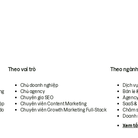
Theo vai trò
Theo ngàn
Chủ doanh nghiệp
Dịch v
ng
Chủ agency
Bán lẻ 
Chuyên gia SEO
Agenc
ập
Chuyên viên Content Marketing
SaaS &
do
Chuyên viên Growth Marketing Full-Stack
Chăm s
Doanh 
Xem tấ