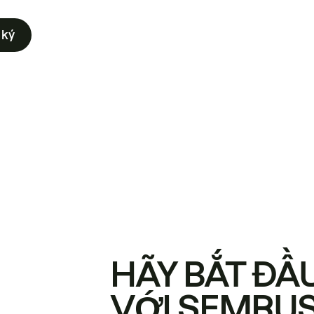
 ký
HÃY BẮT ĐẦ
VỚI SEMRU