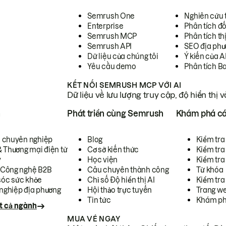
Semrush One
Nghiên cứu 
Enterprise
Phân tích đố
Semrush MCP
Phân tích th
Semrush API
SEO địa phư
Dữ liệu của chúng tôi
Ý kiến của A
Yêu cầu demo
Phân tích B
KẾT NỐI SEMRUSH MCP VỚI AI
Dữ liệu về lưu lượng truy cập, độ hiển thị 
h
Phát triển cùng Semrush
Khám phá cá
ụ chuyên nghiệp
Blog
Kiểm tra 
& Thương mại điện tử
Cơ sở kiến thức
Kiểm tra
y
Học viện
Kiểm tra
 Công nghệ B2B
Câu chuyên thành công
Từ khóa
óc sức khỏe
Chỉ số Độ hiển thị AI
Kiểm tra
nghiệp địa phương
Hội thảo trực tuyến
Trang we
Tin tức
Khám ph
t cả ngành
MUA VÉ NGAY