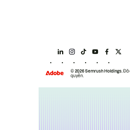
© 2026 Semrush Holdings.
Đã 
quyền.