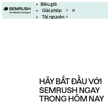
Biểu giá
Giải pháp
Tài nguyên
Enterprise
HÃY BẮT ĐẦU VỚI
SEMRUSH NGAY
TRONG HÔM NAY