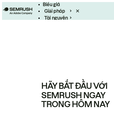
Biểu giá
Giải pháp
Tài nguyên
Enterprise
HÃY BẮT ĐẦU VỚI
SEMRUSH NGAY
TRONG HÔM NAY