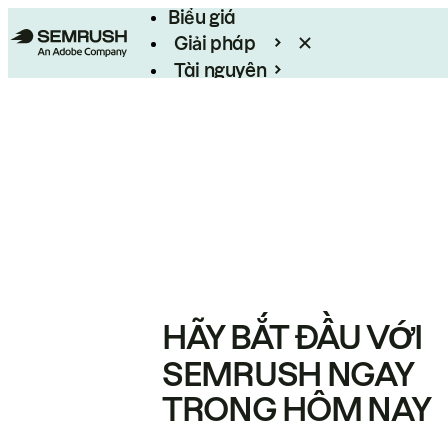
Biểu giá
Giải pháp
Tài nguyên
Enterprise
HÃY BẮT ĐẦU VỚI
SEMRUSH NGAY
TRONG HÔM NAY