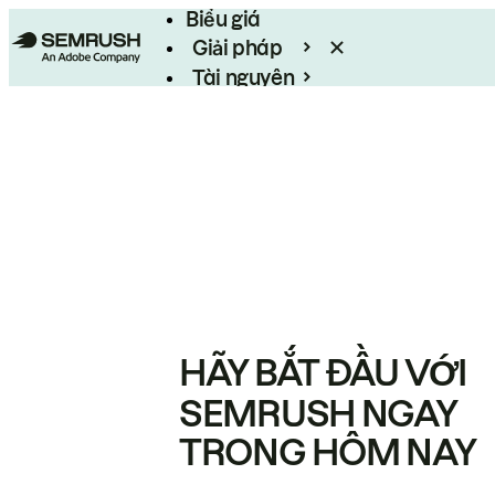
Biểu giá
Giải pháp
Tài nguyên
Enterprise
HÃY BẮT ĐẦU VỚI
SEMRUSH NGAY
TRONG HÔM NAY