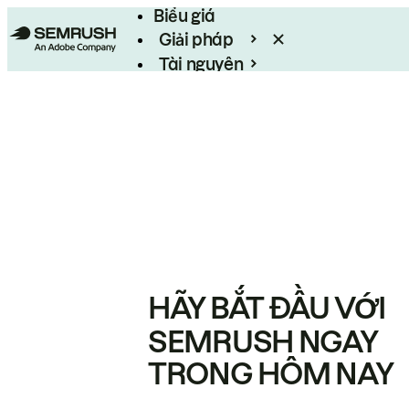
Biểu giá
Giải pháp
Tài nguyên
Enterprise
HÃY BẮT ĐẦU VỚI
SEMRUSH NGAY
TRONG HÔM NAY