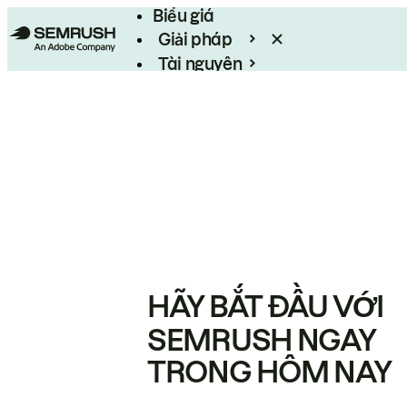
Biểu giá
Giải pháp
Tài nguyên
Enterprise
HÃY BẮT ĐẦU VỚI
SEMRUSH NGAY
TRONG HÔM NAY