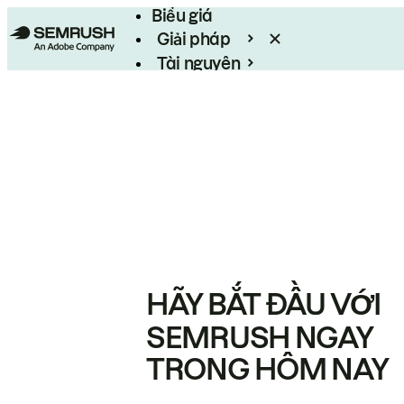
Biểu giá
Giải pháp
Tài nguyên
Enterprise
HÃY BẮT ĐẦU VỚI
SEMRUSH NGAY
TRONG HÔM NAY