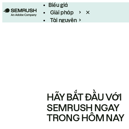
Biểu giá
Giải pháp
Tài nguyên
Enterprise
HÃY BẮT ĐẦU VỚI
SEMRUSH NGAY
TRONG HÔM NAY