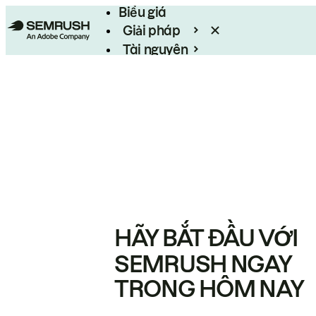
Biểu giá
Giải pháp
Tài nguyên
Enterprise
HÃY BẮT ĐẦU VỚI
SEMRUSH NGAY
TRONG HÔM NAY