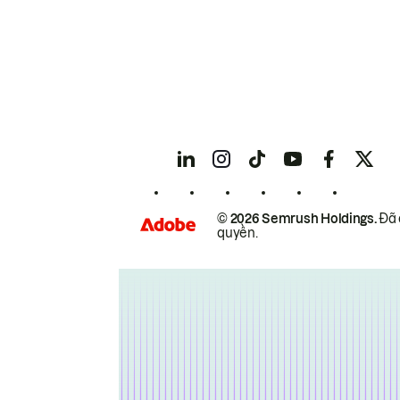
© 2026 Semrush Holdings.
Đã 
quyền.