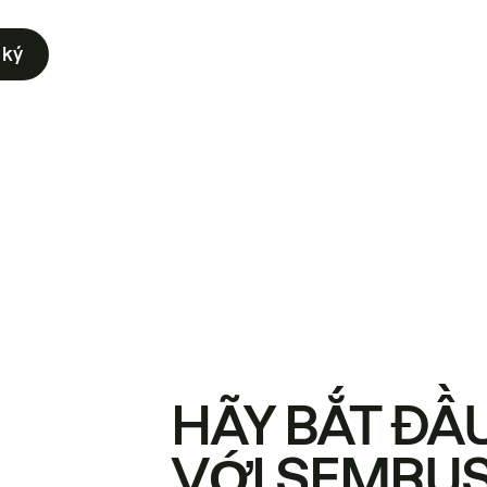
 ký
HÃY BẮT ĐẦ
VỚI SEMRU