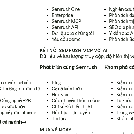
Semrush One
Nghiên cứu 
Enterprise
Phân tích đố
Semrush MCP
Phân tích th
Semrush API
SEO địa phư
Dữ liệu của chúng tôi
Ý kiến của A
Yêu cầu demo
Phân tích B
KẾT NỐI SEMRUSH MCP VỚI AI
Dữ liệu về lưu lượng truy cập, độ hiển thị 
h
Phát triển cùng Semrush
Khám phá cá
ụ chuyên nghiệp
Blog
Kiểm tra 
& Thương mại điện tử
Cơ sở kiến thức
Kiểm tra
y
Học viện
Kiểm tra
 Công nghệ B2B
Câu chuyên thành công
Từ khóa
óc sức khỏe
Chỉ số Độ hiển thị AI
Kiểm tra
nghiệp địa phương
Hội thảo trực tuyến
Trang we
Tin tức
Khám ph
t cả ngành
MUA VÉ NGAY