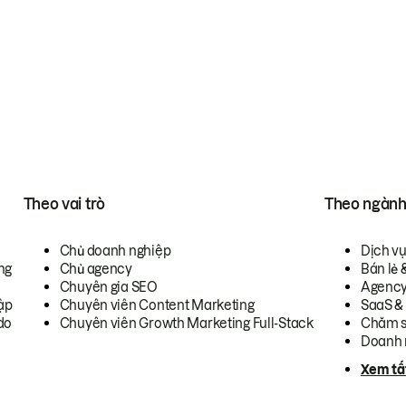
Theo vai trò
Theo ngàn
Chủ doanh nghiệp
Dịch v
ng
Chủ agency
Bán lẻ 
Chuyên gia SEO
Agenc
ập
Chuyên viên Content Marketing
SaaS &
do
Chuyên viên Growth Marketing Full-Stack
Chăm s
Doanh 
Xem tấ