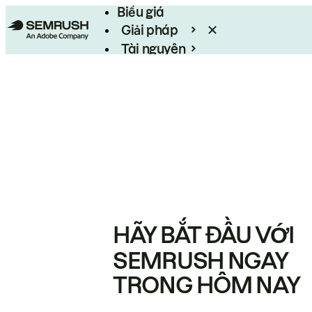
Biểu giá
Giải pháp
Tài nguyên
Enterprise
HÃY BẮT ĐẦU VỚI
SEMRUSH NGAY
TRONG HÔM NAY