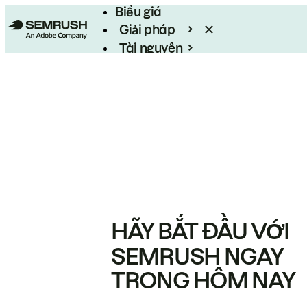
Biểu giá
Giải pháp
Tài nguyên
Enterprise
HÃY BẮT ĐẦU VỚI
SEMRUSH NGAY
TRONG HÔM NAY