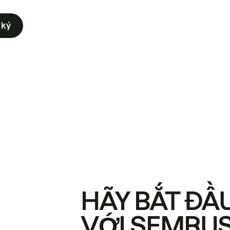
 ký
HÃY BẮT ĐẦ
VỚI SEMRU