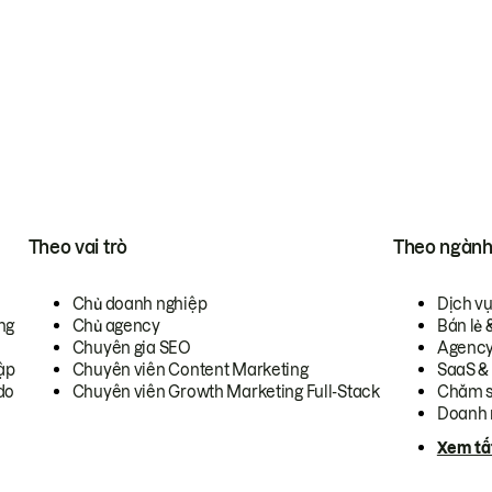
Theo vai trò
Theo ngàn
Chủ doanh nghiệp
Dịch v
ng
Chủ agency
Bán lẻ 
Chuyên gia SEO
Agenc
ập
Chuyên viên Content Marketing
SaaS &
do
Chuyên viên Growth Marketing Full-Stack
Chăm s
Doanh 
Xem tấ