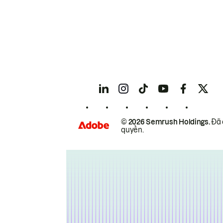
© 2026 Semrush Holdings.
Đã 
quyền.