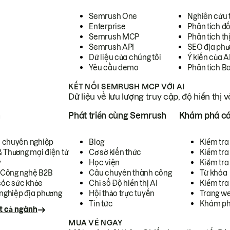
Semrush One
Nghiên cứu 
Enterprise
Phân tích đố
Semrush MCP
Phân tích th
Semrush API
SEO địa phư
Dữ liệu của chúng tôi
Ý kiến của A
Yêu cầu demo
Phân tích B
KẾT NỐI SEMRUSH MCP VỚI AI
Dữ liệu về lưu lượng truy cập, độ hiển thị 
h
Phát triển cùng Semrush
Khám phá cá
ụ chuyên nghiệp
Blog
Kiểm tra 
& Thương mại điện tử
Cơ sở kiến thức
Kiểm tra
y
Học viện
Kiểm tra
 Công nghệ B2B
Câu chuyên thành công
Từ khóa
óc sức khỏe
Chỉ số Độ hiển thị AI
Kiểm tra
nghiệp địa phương
Hội thảo trực tuyến
Trang we
Tin tức
Khám ph
t cả ngành
MUA VÉ NGAY